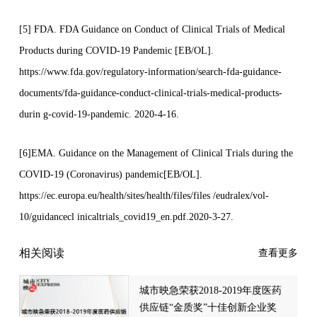
[5] FDA. FDA Guidance on Conduct of Clinical Trials of Medical
Products during COVID-19 Pandemic [EB/OL].
https://www.fda.gov/regulatory-information/search-fda-guidance-
documents/fda-guidance-conduct-clinical-trials-medical-products-
durin g-covid-19-pandemic. 2020-4-16.
[6]EMA. Guidance on the Management of Clinical Trials during the
COVID-19 (Coronavirus) pandemic[EB/OL].
https://ec.europa.eu/health/sites/health/files/files /eudralex/vol-
10/guidancecl inicaltrials_covid19_en.pdf.2020-3-27.
相关阅读
查看更多
城市映急荣获2018-2019年度医药
供应链“金质奖”十佳创新企业奖