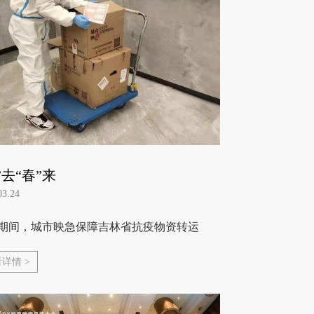
”去“春”来
03.24
期间，城市映急保障吉林省抗疫物资转运
详情 >