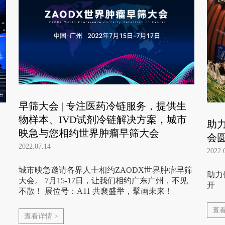
早筛大会 | 专注医药冷链服务，提供生
物样本、IVD试剂冷链解决方案，城市
助
映急与您相约世界肿瘤早筛大会
会
2022.07.14
2022.
城市映急邀请各界人士相约ZAODX世界肿瘤早筛
助力
大会。 7月15-17日，让我们相约广东广州，不见
开
不散！ 展位号：A11 共襄盛举，擘画未来！
查看
查看详情 >